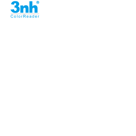
搬新家需要準備哪些物品及購物清單呢？
15
對于一些購置新房的居民們來說，裝修完喬遷搬
2022/08
家是大喜事，那么就需要做好充足的準備再搬入
新家，那么對于搬家前的準備事項與新房搬家的購物清單
大家可能并不了解多少，今天上海大眾搬家公司就帶大家
了解一下搬新家需要準備哪些物品及購物清單呢？1.生活用
品的準備例如衛(wèi)生間的日用品消耗比較快，所以
在搬新家前最好提前購買一些，比如牙膏、紙...
如何快節(jié)奏高效的完成搬家呢？
29
如今，年輕人的生活節(jié)奏快一旦有了搬家的需求就可能
2022/07
急于搬家。因為他們需要擠出一點時間來快速的完成搬
家。畢竟工作較忙不適合慢時間的搬家，今天上海大眾
搬家公司為您整理了一個省時省事的搬家攻略，需要盡
快收藏哦~一、合理規(guī)劃搬家事項搬家是一件比較繁瑣
的事情，打包、搬家、梳理這個過程從頭到尾都要耽
誤很多時間，所以如果搬家前能合理規(guī)...
上海搬家多少錢？影響搬家費用的三大要素
29